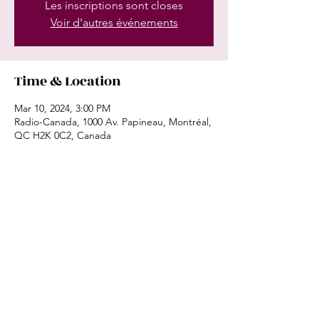
Les inscriptions sont closes
Voir d'autres événements
Time & Location
Mar 10, 2024, 3:00 PM
Radio-Canada, 1000 Av. Papineau, Montréal,
QC H2K 0C2, Canada
Share this event
©2023 by Magali Simard-Galdès.