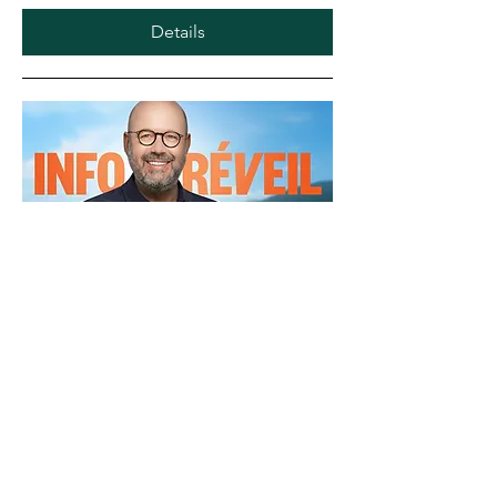
Details
Rentrée scolaire
écoresponsable
Tue, Aug 27
More info
Details