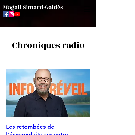
Magali Simard-Galdès
Chroniques radio
Les retombées de
l'écoconduite sur votre