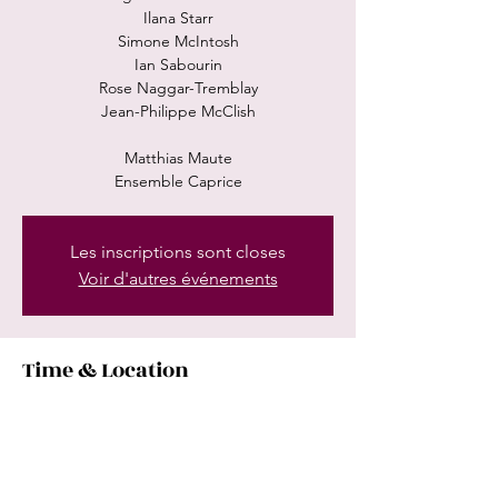
Ilana Starr
Simone McIntosh
Ian Sabourin
Rose Naggar-Tremblay
Jean-Philippe McClish
Matthias Maute
Ensemble Caprice
Les inscriptions sont closes
Voir d'autres événements
Time & Location
Jul 24, 2025, 7:30 PM
Salle Jeannine-Serres, 70 12e Avenue,
Montréal, QC H8S 3H6, Canada