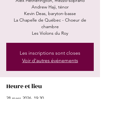
Alex Hetherington, mezzo-soprano
Andrew Haji, ténor
Kevin Deas, baryton-basse
La Chapelle de Québec - Choeur de
chambre
Les Violons du Roy
Les inscriptions sont closes
Voir d'autres événements
Heure et lieu
28 mars 2026, 19:30
La Maison Symphonique, 1600 Rue Saint-
Urbain, Montréal, QC H2X 0S1, Canada