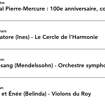
évr.
mars
vatore (Ines) - Le Cercle de l'Harmonie
vr.
vr.
et Énée (Belinda) - Violons du Roy