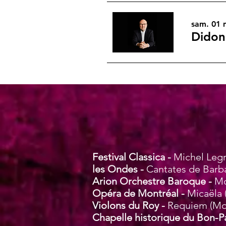
sam. 01 
Didon 
Festival Classica -
Michel Leg
les Ondes -
Cantates de Barba
Arion Orchestre Baroque -
Mo
Opéra de Montréal -
Micaëla 
Violons du Roy -
Requiem (Mo
Chapelle historique du Bon-P