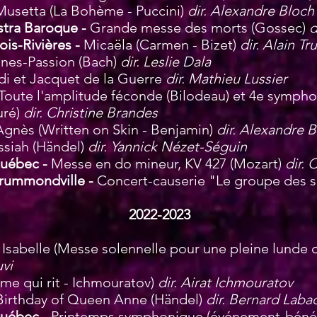
Musetta (La Bohème - Puccini)
dir. Alexandre Bloch
stra Baroque -
Grande messe des morts (Gossec)
d
is-Rivières -
Micaëla (Carmen - Bizet)
dir. Alain Tr
nes-Passion (Bach)
dir. Leslie Dala
ldi et Jacquet de la Guerre
dir. Mathieu Lussier
Toute l'amplitude féconde (Bilodeau) et 4e symph
uré)
dir. Christine Brandes
Agnès (Written on Skin - Benjamin)
dir. Alexandre 
siah (Händel)
dir. Yannick Nézet-Séguin
Québec -
Messe en do mineur, KV 427 (Mozart)
dir.
rummondville -
Concer
t
-causerie "Le groupe des s
2022-2023
-
Isabelle (Messe solennelle pour une pleine lunde 
vi
e qui rit
- Ichmouratov
)
dir. Airat Ichmouratov
Birthday of Queen Anne (Händel)
dir. Bernard Laba
Québec -
Printemps symphonique (événement-béné