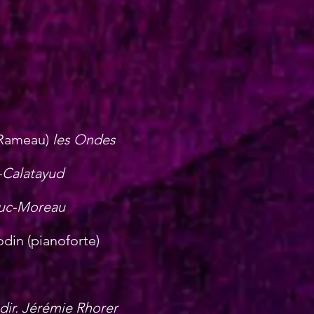
(Rameau)
les Ondes
y-Calatayud
Duc-Moreau
odin (pianoforte)
dir. Jérémie Rhorer