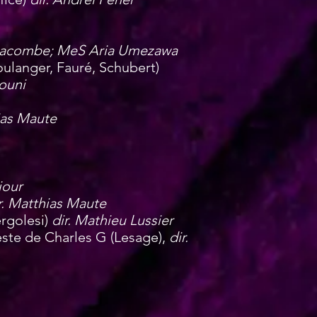
 Lacombe; MeS Aria Umezawa
Boulanger, Fauré, Schubert)
touni
ias Maute
jour
r. Matthias Maute
ergolesi)
dir. Mathieu Lussier
leste de Charles G (Lesage),
dir.