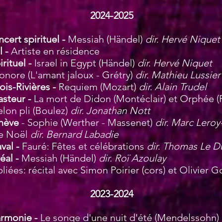
2024-2025
cert spirituel -
Messiah (Händel)
dir. Hervé Niquet
l -
Artiste en résidence
rituel -
Israel in Egypt (Händel)
dir. Hervé Niquet
onore (L'amant jaloux - Grétry)
dir. Mathieu Lussier
is-Rivières -
Requiem (Mozart)
dir. Alain Trudel
asteur -
La mort de Didon (Montéclair) et Orphée 
selon pli (Boulez)
dir. Jonathan Nott
enève
- Sophie (Werther - Massenet)
dir. Marc Lero
e Noël
dir. Bernard Labadie
val -
Fauré: Fêtes et célébrations
dir. Thomas Le 
éal -
Messiah (Händel)
dir. Roï Azoulay
iées: récital avec Simon Poirier (cors) et Olivier G
2023-2024
Harmonie -
Le songe d'une nuit d'été (Mendelssohn)