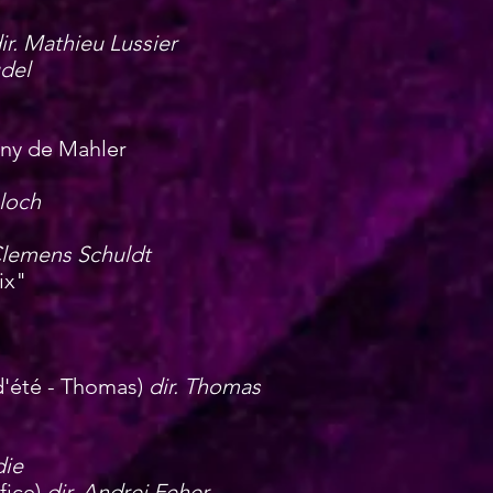
ir. Mathieu Lussier
udel
ony de Mahler
Bloch
 Clemens Schuldt
ix"
d'été - Thomas)
dir. Thomas
die
fice)
dir. Andrei Feher