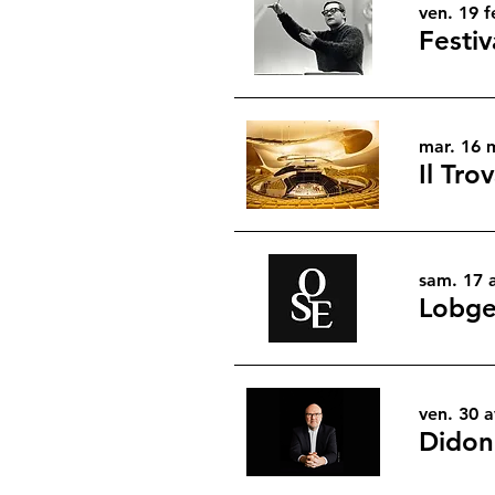
ven. 19 f
mar. 16 
Il Tro
sam. 17 a
ven. 30 a
Didon 