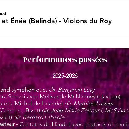
mai
et Énée (Belinda) - Violons du Roy
Performances passées
2025-2026
rand symphonique,
dir. Benjamin Levy
ra Strozzi avec Mélisande McNabney (clavecin)
tets (Michel de Lalande)
dir. Mathieu Lussier
(Carmen - Bizet)
dir. Jean-Marie Zeitouni, MeS An
zart)
dir. Bernard Labadie
asteur -
Cantates de Händel avec hautbois et cont