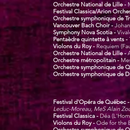
Orchestre National de Lille -
Festival Classica/Arion Orche
Orchestre symphonique de Tro
Vancouver Bach Choir -
Johan
Symphony Nova Scotia -
Viva
Pentaèdre quintette à vents -
Violons du Roy -
Requiem (Fa
Orchestre National de Lille -
Orchestre métropolitain -
Mes
O
rchestre symphonique de 
Orchestre symphonique de D
Fes
tival d'Opéra de Québec 
Leduc-Moreau, MeS Alain Zou
F
estival Classica -
Déa (L'Homm
V
iolons du Roy -
Ode for the 
Orchestre symphonique de 