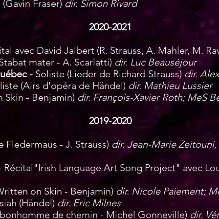
 (Gavin Fraser)
dir. Simon Rivard
2020-2021
ital avec David Jalbert (R. Strauss, A. Mahler, M. R
Stabat mater - A. Scarlatti)
dir. Luc Beauséjour
Québec -
Soliste
(Lieder de Richard Strauss)
dir. Ale
liste
(Airs d'opéra de Händel)
dir. Mathieu Lussier
n Skin - Benjamin)
dir. François-Xavier Roth; MeS B
^ç
2019-2020
e Fledermaus - J. Strauss)
dir. Jean-Marie Zeitouni
- Récital"Irish Language Art Song Project" avec Lo
ritten on Skin - Benjamin)
dir. Nicole Paiement; M
siah (Händel)
dir. Eric Milnes
u bonhomme de chemin - Michel Gonneville)
dir. V