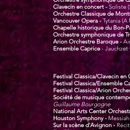
Clavecin en concert -
Soliste
(
Or
chestre Classique de Mont
Vancouver Opera -
Tytania (A
Chapelle historique du Bon-P
Orchestre symphonique de Tro
Arion Orchestre Baroque -
Ai
Ensemble Caprice
- Jauchzet
Festival Classica/Clavecin en
Festival Classica/Ensemble C
Festival Classica/Arion Orch
Société de musique contemp
Guillaume Bourgogne
National Arts Center Orchest
Houston Symphony -
Messiah
Sur la scène d'Avignon -
Récit