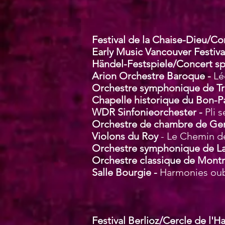
Festival de la Chaise-Dieu/Con
Early Music Vancouver Festiva
Händel-Festspiele/Concert spi
Arion Orchestre Baroque -
Lé
Orchestre symphonique de Tro
Chapelle historique du Bon-P
WDR Sinfonieorchester -
Pli 
Orchestre de chambre de G
Violons du Roy
- Le
Chemin d
Orchestre symphonique de La
Orchestre classique de Montr
Salle Bourgie -
Harmonies oubl
Festival Berlioz/Cercle de l'