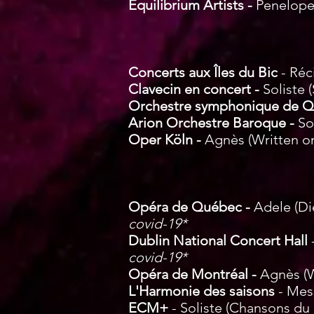
Equilibrium Artists -
Penelope
Concerts aux Îles du Bic
- Réc
Clavecin en concert -
Soliste
(
Orchestre symphonique de 
Arion Orchestre Baroque -
So
Oper Köln -
Agnès (Written o
Opéra de Québec -
Adele (Di
covid-19*
Dublin National Concert Hall
covid-19*
Opéra de Montréal -
Agnès (W
L'Harmonie des saisons
- Mes
ECM+
- Soliste (Chansons d