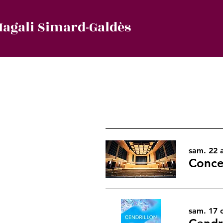
agali Simard-Galdès
sam. 22 
Concer
sam. 17 o