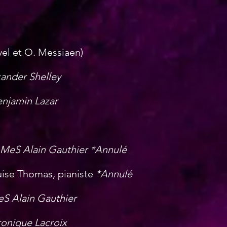
avel et O. Messiaen)
xander Shelley
enjamin Lazar
, MeS Alain Gauthier *Annulé
uise Thomas, pianiste
*Annulé
eS Alain Gauthier
éronique Lacroix