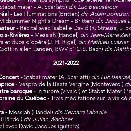
Stabat mater - A. Scarlatti)
dir. Luc Beauséjour
réal -
Les Illuminations (Britten)
dir. Adam Johnson
 Midsummer Night's Dream - Britten)
dir. Jacques
asteur -
Récital avec Isabelle David (R. Strauss, L. 
is-Rivières -
Messiah (Händel)
dir. Jean-Marie Zei
rs et duos d'opéra (J. H. Rigel)
dir. Mathieu Lussier
 Gott in allen Landen, BWV 51 (J.S. Bach)
dir. Mat
t
h
2021-2022
 Concert -
Stabat mater (A. Scarlatti)
dir. Luc Beausé
aprice
- Vespro della Beata Vergine (Monteverdi)
di
estre baroque
- In furore (Vivaldi) et Stabat Mater (P
oraine du Québec -
Trois méditations sur la vie cé
ra -
Messiah (Händel)
dir. Bernard Labadie
 (Händel)
dir. Julian Wachner
al avec David Jacques (guitare)