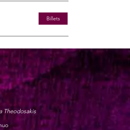
Billets
na Theodosakis
inuo