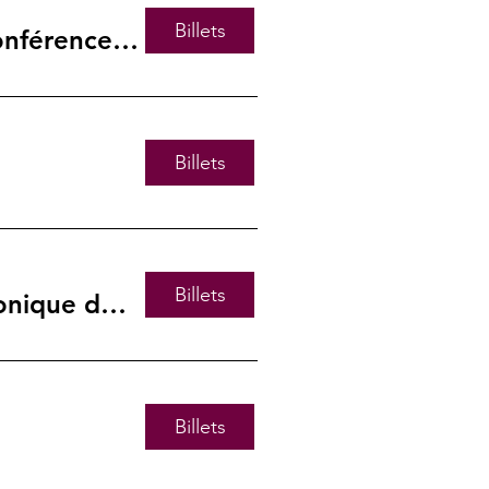
Billets
Festival Pierre-Mercure : 100e anniversaire, conférence et concert
Billets
Billets
Lobgesang (Mendelssohn) - Orchestre symphonique de l'Estuaire
Billets