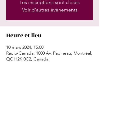
Les inscriptions sont closes
Voir d'autres événements
Heure et lieu
10 mars 2024, 15:00
Radio-Canada, 1000 Av. Papineau, Montréal,
QC H2K 0C2, Canada
Partager cet événement
©2024
by Magali Simard-Galdès.