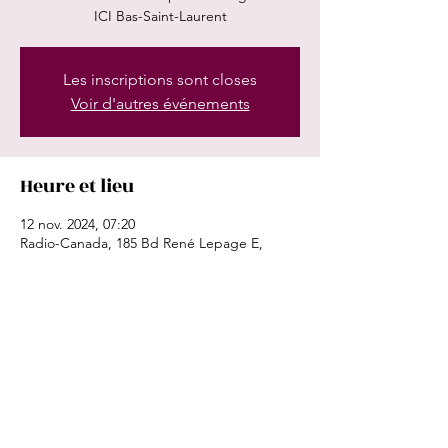
ICI Bas-Saint-Laurent
Les inscriptions sont closes
Voir d'autres événements
Heure et lieu
12 nov. 2024, 07:20
Radio-Canada, 185 Bd René Lepage E,
Rimouski, QC G5L 1P2, Canada
Partager cet événement