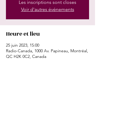
Les inscriptions sont closes
Voir d'autres événements
Heure et lieu
25 juin 2023, 15:00
Radio-Canada, 1000 Av. Papineau, Montréal,
QC H2K 0C2, Canada
Partager cet événement
©2024
by Magali Simard-Galdès.