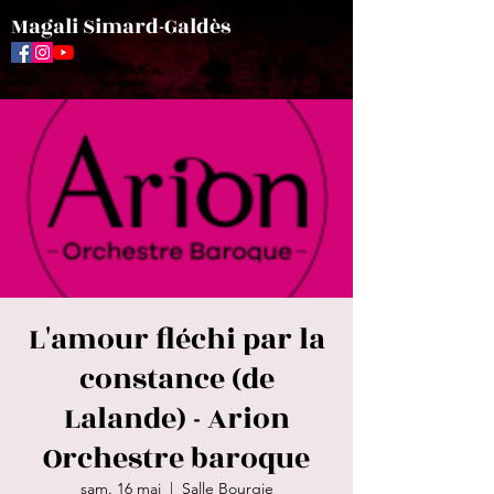
Magali Simard-Galdès
L'amour fléchi par la
constance (de
Lalande) - Arion
Orchestre baroque
sam. 16 mai
  |  
Salle Bourgie