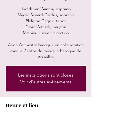
Judith van Wanroij, soprano
Magali Simard-Galdès, soprano
Philippe Gagné, ténor
David Witczak, baryton
Mathieu Lussier, direction
Arion Orchestre baroque en collaboration
avec le Centre de musique baroque de
Les inscriptions sont closes
Voir d'autres événements
Heure et lieu
16 mai 2026, 19:30
Salle Bourgie, 1339 Rue Sherbrooke O,
Montréal, QC H3G 2C6, Canada