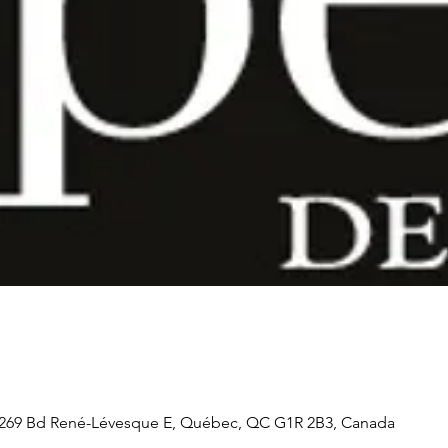
269 Bd René-Lévesque E, Québec, QC G1R 2B3, Canada