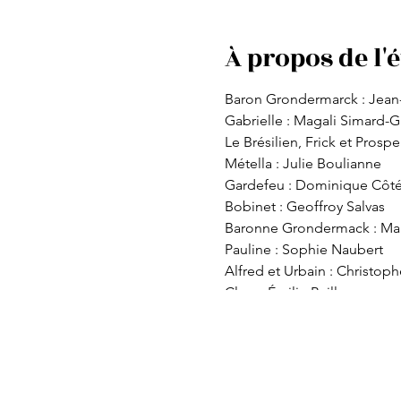
À propos de l
Baron Grondermarck : Jean-
Gabrielle : Magali Simard-G
Le Brésilien, Frick et Prosp
Métella : Julie Boulianne
Gardefeu : Dominique Côt
Bobinet : Geoffroy Salvas
Baronne Grondermack : Ma
Pauline : Sophie Naubert
Alfred et Urbain : Christop
Clara : Émilie Baillargeon
Louise : Geneviève Dompie
Léonie : Mary Bewitch