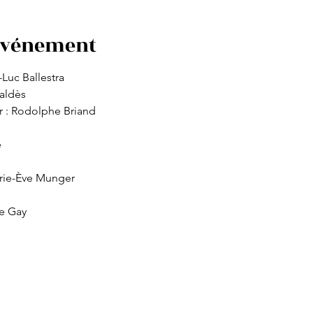
'événement
Luc Ballestra
aldès
er : Rodolphe Briand
é
rie-Ève Munger
he Gay
rre-Smith