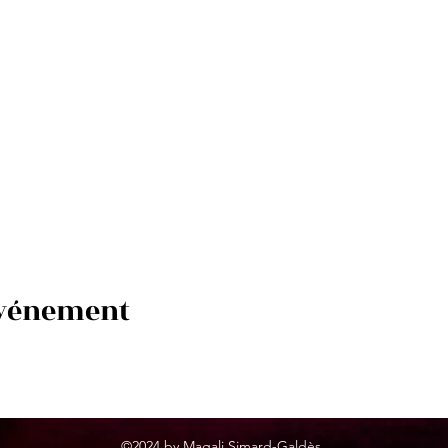
événement
©2024
by Magali Simard-Galdès.