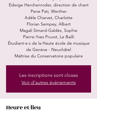
Edwige Herchenroder, direction de chant
Pene Pati, Werther
Adèle Charvet, Charlotte
Florian Sempey, Albert
Magali Simard-Galdès, Sophie
Pierre-Yves Pruvot, Le Bailli
Étudiant·e·s de la Haute école de musique
de Genève - Neuchâtel
Maîtrise du Conservatoire populaire
Les inscriptions sont closes
Voir d'autres événements
Heure et lieu
02 févr. 2025, 15:00
Opéra national du Rhin, 19 Pl. Broglie, 67000
Strasbourg, France