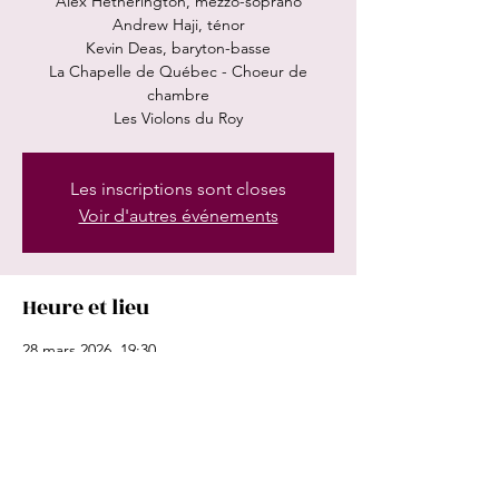
Alex Hetherington, mezzo-soprano
Andrew Haji, ténor
Kevin Deas, baryton-basse
La Chapelle de Québec - Choeur de
chambre
Les Violons du Roy
Les inscriptions sont closes
Voir d'autres événements
Heure et lieu
28 mars 2026, 19:30
La Maison Symphonique, 1600 Rue Saint-
Urbain, Montréal, QC H2X 0S1, Canada