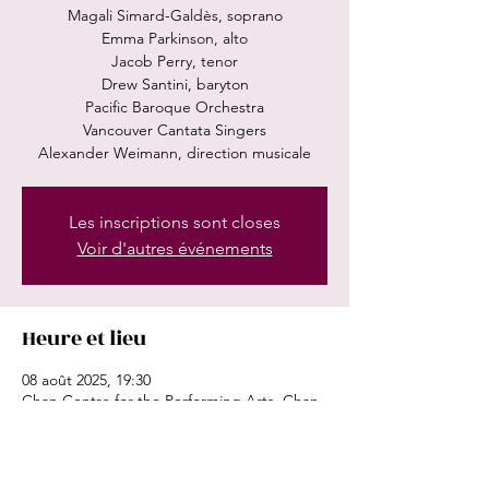
Magali Simard-Galdès, soprano
Emma Parkinson, alto
Jacob Perry, tenor
Drew Santini, baryton
Pacific Baroque Orchestra
Vancouver Cantata Singers
Alexander Weimann, direction musicale
Les inscriptions sont closes
Voir d'autres événements
Heure et lieu
08 août 2025, 19:30
Chan Centre for the Performing Arts, Chan
Centre for the Performing Arts, 6265
Crescent Rd, Vancouver, BC V6T 1Z1,
Canada