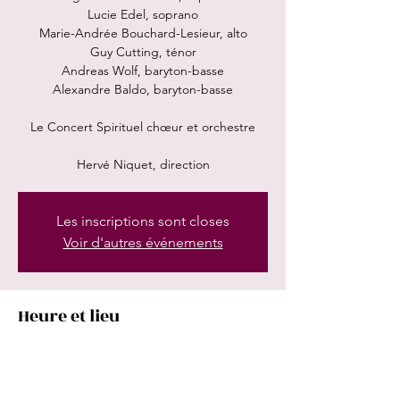
Lucie Edel, soprano
Marie-Andrée Bouchard-Lesieur, alto
Guy Cutting, ténor
Andreas Wolf, baryton-basse
Alexandre Baldo, baryton-basse
Le Concert Spirituel chœur et orchestre
Hervé Niquet, direction
Les inscriptions sont closes
Voir d'autres événements
Heure et lieu
10 juin 2025, 19:30 UTC+2
Händel Festspiele Halle, Pfarrbereich Halle,
Marktkirchengemeinde, An d. Marienkirche