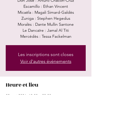
Don José : Arturo Chacon-Cruz
Escamillo : Ethan Vincent
Micaëla : Magali Simard-Galdès
Zuniga : Stephen Hegedus
Moralès : Dante Mullin Santone
Le Dancaïre : Jamal Al Titi
Mercédès : Tessa Fackelman
Les inscriptions sont closes
Voir d'autres événements
Heure et lieu
02 mai 2026, 19:30 – 23:30
Salle Wilfrid-Pelletier, 175 Rue Sainte-
Catherine, Montréal, QC H2X 1Y9, Canada